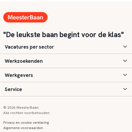
"De leukste baan begint voor de klas"
Vacatures per sector
Werkzoekenden
Basisonderwijs
Werkgevers
Speciaal (basis) onderwijs
Aanmelden
Service
Voortgezet onderwijs
Vacatures
Inloggen
Voortgezet speciaal onderwijs
Scholen
Informatie
Contact
© 2026 MeesterBaan
Alle rechten voorbehouden
Middelbaar beroepsonderwijs
Opleidingen
Tarieven
FAQ
Privacy en cookie verklaring
Algemene voorwaarden
Kinderopvang
Zij-instroom informatie
Registreren
Onderwijs links