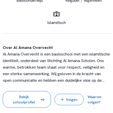
Basisonderwijs
Regulier / Algemeen
Islamitisch
Over Al Amana Overvecht
Al Amana Overvecht is een basisschool met een islamitische
identiteit, onderdeel van Stichting Al Amana Scholen. Ons
warme, betrokken team staat voor respect, veiligheid en
een sterke samenwerking. Wij geloven in de kracht van
open communicatie en hebben een duidelijke visie op de
ontwikkeling van jonge individuen. Daarnaast bieden wij
volop mogelijkheden voor leerkrachten om zich verder te
Bekijk
Waarom
Volgen
professionaliseren. Bij ons ben je welkom, ongeacht je
schoolprofiel
volgen?
identiteit of levensovertuiging, en draag je bij aan een