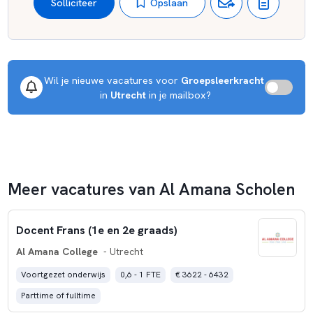
Opslaan
Solliciteer
Wil je nieuwe vacatures voor 
Groepsleerkracht
 in 
Utrecht
 in je mailbox?
Meer vacatures van Al Amana Scholen
Docent Frans (1e en 2e graads)
Al Amana College
- Utrecht
Voortgezet onderwijs
0,6 - 1 FTE
€ 3622 - 6432
Parttime of fulltime