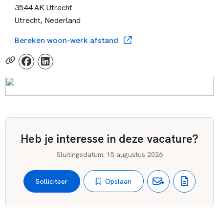
3544 AK Utrecht
door deze waarden ook in praktijk te brengen. Bij Al Amana
Utrecht, Nederland
Scholen staat de deur open voor iedereen die met ons wil
samenwerken om de leef- en leeromgeving van kinderen te
Bereken woon-werk afstand
verrijken.
Heb je interesse in deze vacature?
Sluitingsdatum
:
15 augustus 2026
Opslaan
Solliciteer