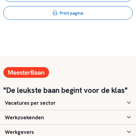
Print pagina
"De leukste baan begint voor de klas"
Vacatures per sector
Werkzoekenden
Basisonderwijs
Werkgevers
Speciaal (basis) onderwijs
Aanmelden