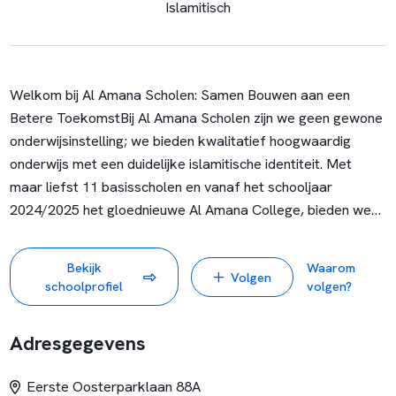
Islamitisch
Welkom bij Al Amana Scholen: Samen Bouwen aan een
Betere Toekomst
Bij Al Amana Scholen zijn we geen gewone
onderwijsinstelling; we bieden kwalitatief hoogwaardig
onderwijs met een duidelijke islamitische identiteit. Met
maar liefst 11 basisscholen en vanaf het schooljaar
2024/2025 het gloednieuwe Al Amana College, bieden we
een unieke en stimulerende omgeving waarin elke leerling,
leraar en medewerker de kans krijgt om te excelleren.
Bekijk
Waarom
Volgen
Onze Kracht: Onze Islamitische Identiteit
Wat ons
schoolprofiel
volgen?
onderscheidt van andere scholen is onze diepgewortelde
islamitische identiteit. Dit is altijd onze kracht geweest. Ons
Adresgegevens
doel is om onze leerlingen voor te bereiden op de toekomst
als bewuste, verantwoordelijke burgers. Dit doen we door
Eerste Oosterparklaan 88A
hen niet alleen de islamitische waarden bij te brengen, maar