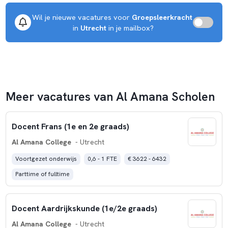
Wil je nieuwe vacatures voor 
Groepsleerkracht
 in 
Utrecht
 in je mailbox?
Meer vacatures van Al Amana Scholen
Docent Frans (1e en 2e graads)
Al Amana College
- Utrecht
Voortgezet onderwijs
0,6 - 1 FTE
€ 3622 - 6432
Parttime of fulltime
Docent Aardrijkskunde (1e/2e graads)
Al Amana College
- Utrecht