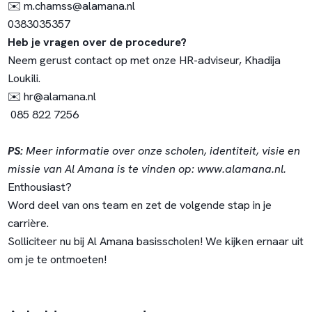
✉️
m.chamss@alamana.nl
0383035357
Heb je vragen over de procedure?
Neem gerust contact op met onze HR-adviseur, Khadija
Loukili.
✉️
hr@alamana.nl
085 822 7256
PS:
Meer informatie over onze scholen, identiteit, visie en
missie van Al Amana is te vinden op:
www.alamana.nl
.
Enthousiast?
Word deel van ons team en zet de volgende stap in je
carrière.
Solliciteer nu bij Al Amana basisscholen! We kijken ernaar uit
om je te ontmoeten!