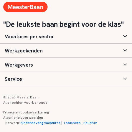
"De leukste baan begint voor de klas"
Vacatures per sector
Werkzoekenden
Basisonderwijs
Werkgevers
Speciaal (basis) onderwijs
Aanmelden
Service
Voortgezet onderwijs
Vacatures
Inloggen
Voortgezet speciaal onderwijs
Scholen
Informatie
Contact
© 2026 MeesterBaan
Alle rechten voorbehouden
Middelbaar beroepsonderwijs
Opleidingen
Tarieven
FAQ
Privacy en cookie verklaring
Algemene voorwaarden
Kinderopvang
Zij-instroom informatie
Registreren
Onderwijs links
Netwerk:
Kinderopvang vacatures
|
Toolshero
|
Educruit