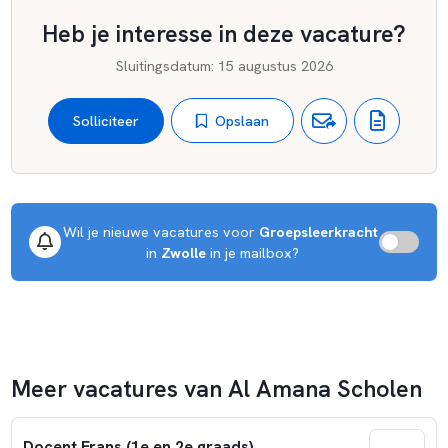
Heb je interesse in deze vacature?
Sluitingsdatum
:
15 augustus 2026
Opslaan
Solliciteer
Wil je nieuwe vacatures voor 
Groepsleerkracht
 in 
Zwolle
 in je mailbox?
Meer vacatures van Al Amana Scholen
Docent Frans (1e en 2e graads)