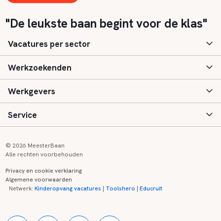
"De leukste baan begint voor de klas"
Vacatures per sector
Werkzoekenden
Basisonderwijs
Werkgevers
Speciaal (basis) onderwijs
Aanmelden
Service
Voortgezet onderwijs
Vacatures
Inloggen
Voortgezet speciaal onderwijs
Scholen
Informatie
Contact
© 2026 MeesterBaan
Alle rechten voorbehouden
Middelbaar beroepsonderwijs
Opleidingen
Tarieven
FAQ
Privacy en cookie verklaring
Algemene voorwaarden
Kinderopvang
Zij-instroom informatie
Registreren
Onderwijs links
Netwerk:
Kinderopvang vacatures
|
Toolshero
|
Educruit
Hoger beroepsonderwijs
Banenmarkten
Referenties
Over ons