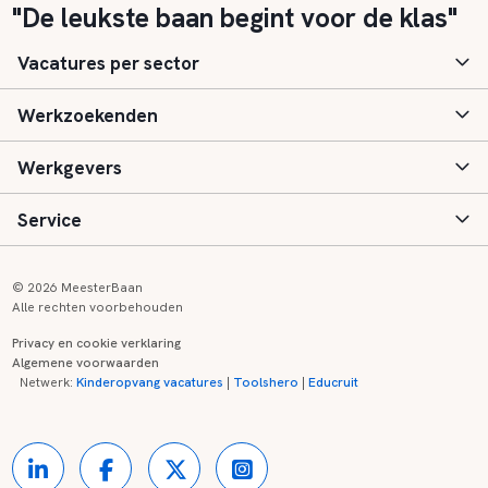
"De leukste baan begint voor de klas"
Vacatures per sector
Werkzoekenden
Basisonderwijs
Werkgevers
Speciaal (basis) onderwijs
Aanmelden
Service
Voortgezet onderwijs
Vacatures
Inloggen
Voortgezet speciaal onderwijs
Scholen
Informatie
Contact
© 2026 MeesterBaan
Alle rechten voorbehouden
Middelbaar beroepsonderwijs
Opleidingen
Tarieven
FAQ
Privacy en cookie verklaring
Algemene voorwaarden
Kinderopvang
Zij-instroom informatie
Registreren
Onderwijs links
Netwerk:
Kinderopvang vacatures
|
Toolshero
|
Educruit
Hoger beroepsonderwijs
Banenmarkten
Referenties
Over ons
Onderwijsregio's
Contact
Partners