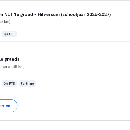
en NLT 1e graad – Hilversum (schooljaar 2026-2027)
35 km)
0,4 FTE
2e graads
lmere (38 km)
0,6 FTE
Parttime
nen