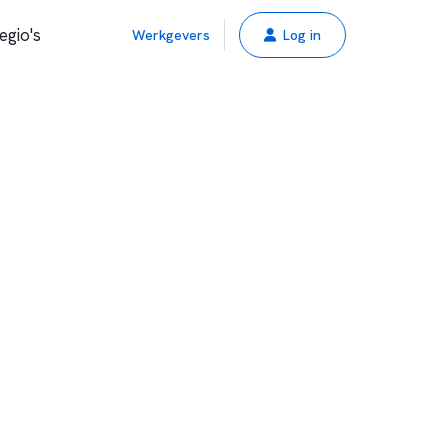
egio's
Werkgevers
Log in