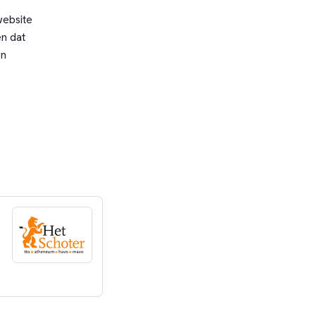
website
n dat
en