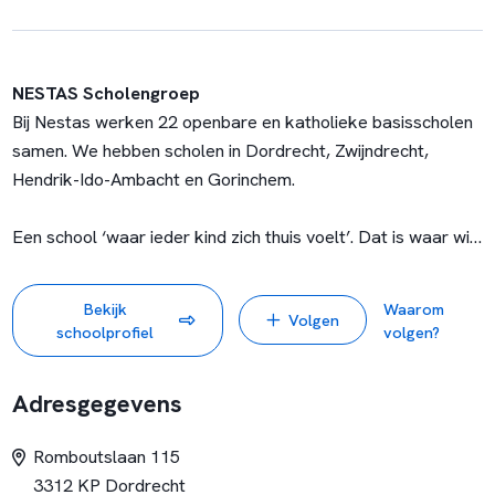
NESTAS Scholengroep
Bij Nestas werken 22 openbare en katholieke basisscholen
samen. We hebben scholen in Dordrecht, Zwijndrecht,
Hendrik-Ido-Ambacht en Gorinchem.
Een school ‘waar ieder kind zich thuis voelt’. Dat is waar wij
voor gaan. Onze scholen en medewerkers maken hierin het
verschil en zorgen samen voor een warm nest met kansen
Bekijk
Waarom
Volgen
voor iedereen. Regulier, Jenaplan, Montessori, Dalton of
schoolprofiel
volgen?
speciaal basisonderwijs. Je vindt het allemaal bij ons.
Adresgegevens
Help jij mee om ieder kind het beste onderwijs te geven? We
kijken uit naar je komst!
Romboutslaan 115
www.nestas-scholengroep.nl
3312 KP Dordrecht