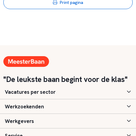
Print pagina
"De leukste baan begint voor de klas"
Vacatures per sector
Werkzoekenden
Basisonderwijs
Werkgevers
Speciaal (basis) onderwijs
Aanmelden
Service
Voortgezet onderwijs
Vacatures
Inloggen