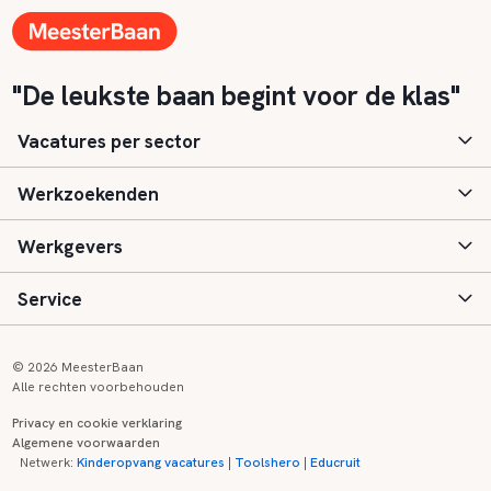
"De leukste baan begint voor de klas"
Vacatures per sector
Werkzoekenden
Basisonderwijs
Werkgevers
Speciaal (basis) onderwijs
Aanmelden
Service
Voortgezet onderwijs
Vacatures
Inloggen
Voortgezet speciaal onderwijs
Scholen
Informatie
Contact
© 2026 MeesterBaan
Alle rechten voorbehouden
Middelbaar beroepsonderwijs
Opleidingen
Tarieven
FAQ
Privacy en cookie verklaring
Algemene voorwaarden
Kinderopvang
Zij-instroom informatie
Registreren
Onderwijs links
Netwerk:
Kinderopvang vacatures
|
Toolshero
|
Educruit