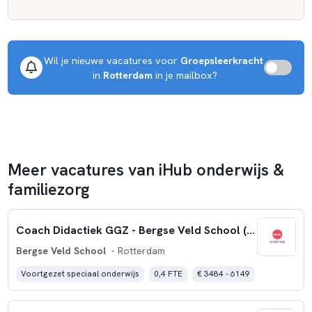
Wil je nieuwe vacatures voor 
Groepsleerkracht
 in 
Rotterdam
 in je mailbox?
Meer vacatures van iHub onderwijs &
familiezorg
Coach Didactiek GGZ - Bergse Veld School (16 uur)
Bergse Veld School
- Rotterdam
Voortgezet speciaal onderwijs
0,4 FTE
€ 3484 - 6149