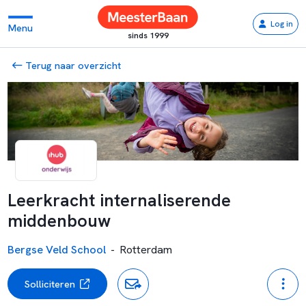
Log in
Menu
sinds 1999
Terug naar overzicht
Leerkracht internaliserende
middenbouw
Bergse Veld School
-
Rotterdam
Solliciteren