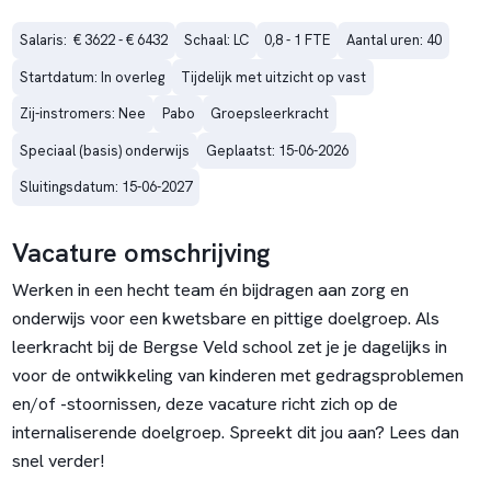
Salaris:  € 3622 - € 6432
Schaal: LC
0,8 - 1 FTE
Aantal uren: 40
Startdatum: In overleg
Tijdelijk met uitzicht op vast
Zij-instromers: Nee
Pabo
Groepsleerkracht
Speciaal (basis) onderwijs
Geplaatst: 15-06-2026
Sluitingsdatum: 15-06-2027
Vacature omschrijving
Werken in een hecht team én bijdragen aan zorg en
onderwijs voor een kwetsbare en pittige doelgroep. Als
leerkracht bij de Bergse Veld school zet je je dagelijks in
voor de ontwikkeling van kinderen met gedragsproblemen
en/of -stoornissen, deze vacature richt zich op de
internaliserende doelgroep. Spreekt dit jou aan? Lees dan
snel verder!