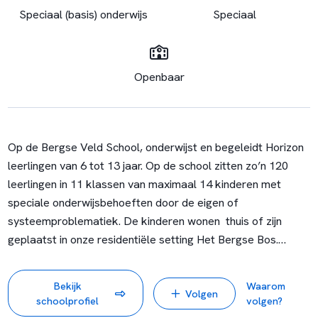
Speciaal (basis) onderwijs
Speciaal
Openbaar
Op de Bergse Veld School, onderwijst en begeleidt Horizon
leerlingen van 6 tot 13 jaar. Op de school zitten zo’n 120
leerlingen in 11 klassen van maximaal 14 kinderen met
speciale onderwijsbehoeften door de eigen of
systeemproblematiek. De kinderen wonen thuis of zijn
geplaatst in onze residentiële setting Het Bergse Bos.
Tevens richt de school zich op leerlingen die naast
Bekijk
Waarom
Volgen
gedragsproblemen forse belemmeringen ondervinden bij
schoolprofiel
volgen?
het leren vanwege een lager IQ dan gemiddeld. De