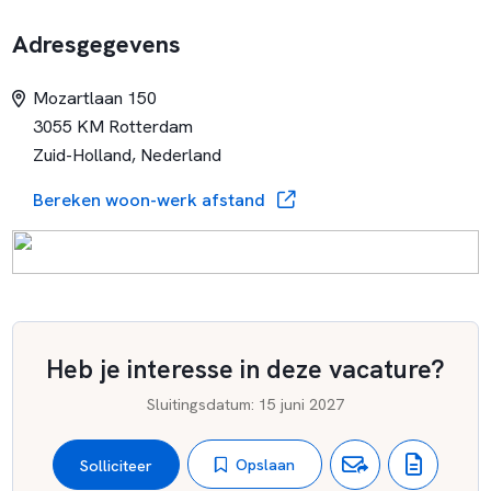
leerlingen krijgen medium-care en verblijven hiermee in een
Adresgegevens
gesloten setting.
Mozartlaan 150
3055 KM Rotterdam
Zuid-Holland, Nederland
Bereken woon-werk afstand
Heb je interesse in deze vacature?
Sluitingsdatum
:
15 juni 2027
Opslaan
Solliciteer