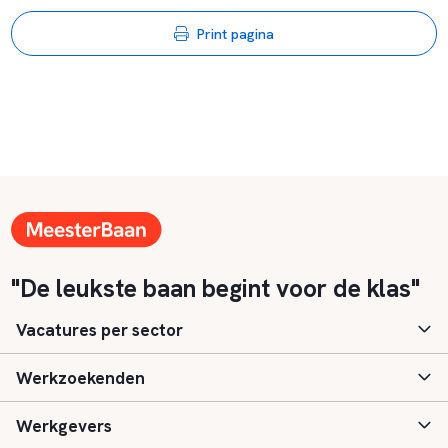
Print pagina
"De leukste baan begint voor de klas"
Vacatures per sector
Werkzoekenden
Basisonderwijs
Werkgevers
Speciaal (basis) onderwijs
Aanmelden