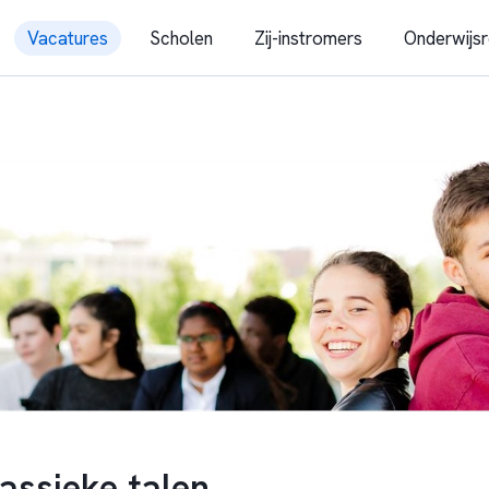
Vacatures
Scholen
Zij-instromers
Onderwijsr
assieke talen