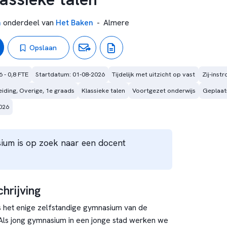
m
onderdeel van
Het Baken
-
Almere
Opslaan
6 - 0,8 FTE
Startdatum: 01-08-2026
Tijdelijk met uitzicht op vast
Zij-inst
eiding, Overige, 1e graads
Klassieke talen
Voortgezet onderwijs
Geplaat
026
ium is op zoek naar een docent
hrijving
s het enige zelfstandige gymnasium van de
 Als jong gymnasium in een jonge stad werken we