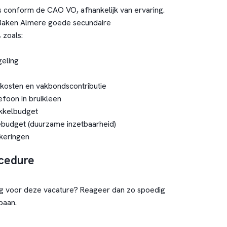
ts conform de CAO VO, afhankelijk van ervaring.
 Baken Almere goede secundaire
 zoals:
geling
eiskosten en vakbondscontributie
efoon in bruikleen
ikkelbudget
ebudget (duurzame inzetbaarheid)
keringen
ocedure
ng voor deze vacature? Reageer dan zo spoedig
rbaan.