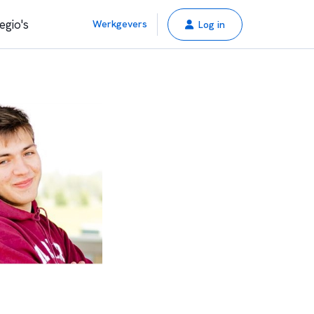
egio's
Werkgevers
Log in