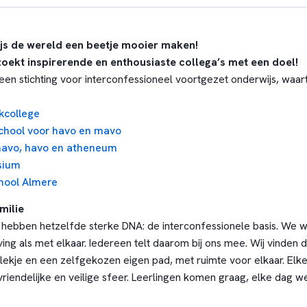
s de wereld een beetje mooier maken!
oekt inspirerende en enthousiaste collega’s met een doel!
een stichting voor interconfessioneel voortgezet onderwijs, waart
kcollege
school voor havo en mavo
mavo, havo en atheneum
sium
chool Almere
milie
 hebben hetzelfde sterke DNA: de interconfessionele basis. We wi
ng als met elkaar. Iedereen telt daarom bij ons mee. Wij vinden 
lekje en een zelfgekozen eigen pad, met ruimte voor elkaar. Elke
riendelijke en veilige sfeer. Leerlingen komen graag, elke dag we