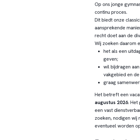
Op ons jonge gymnasi
continu proces.
Dit biedt onze classi
aansprekende manier i
recht doet aan de div
Wij zoeken daarom ee
het als een uitda
geven;
wil bijdragen aa
vakgebied en de 
graag samenwerkt
Het betreft een vac
augustus 2026
. Het
een vast dienstverba
zoeken, nodigen wij n
eventueel worden opg