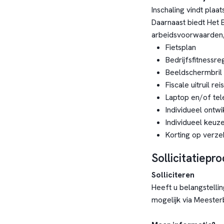
Inschaling vindt plaa
Daarnaast biedt Het
arbeidsvoorwaarden,
Fietsplan
Bedrijfsfitnessre
Beeldschermbril
Fiscale uitruil r
Laptop en/of tel
Individueel ontw
Individueel keuz
Korting op verze
Sollicitatiepr
Solliciteren
Heeft u belangstelli
mogelijk via Meeste