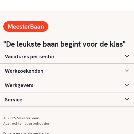
"De leukste baan begint voor de klas"
Vacatures per sector
Werkzoekenden
Basisonderwijs
Werkgevers
Speciaal (basis) onderwijs
Aanmelden
Service
Voortgezet onderwijs
Vacatures
Inloggen
Voortgezet speciaal onderwijs
Scholen
Informatie
Contact
© 2026 MeesterBaan
Alle rechten voorbehouden
Middelbaar beroepsonderwijs
Opleidingen
Tarieven
FAQ
Privacy en cookie verklaring