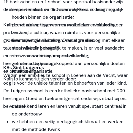
15 basisscholen en 1 school voor speciaal basisonderwijs
deel van uit maken en 400 medewerkers in dienst zijn.
empowerment: verantwoordelijkheid zo laag mogelijk
houden binnen de organisatie;
Kalisto wil als werkgever mensen boeien en binden in een
peerlearning: leren van en met elkaar - verbinding
professionele cultuur, waarin ruimte is voor persoonlijke
zoeken;
groei en talentontwikkeling. Om de groei en
teamsynergie nastreven: vanuit de dialoog met elkaar
talentontwikkeling mogelijk te maken, is er veel aandacht
meerwaarde behalen;
en ruimte voor scholing en professionele
streven naar duurzame ontwikkeling;
leergemeenschappen, gekoppeld aan persoonlijke doelen
zelfsturende teams;
KBs Sint Ludgerus
en ontwikkeling.
lerende organisatie.
Wij zijn een ambitieuze school in Loenen aan de Vecht, waar
Kalisto kenmerkt zich verder door:
oog is voor de unieke talenten en behoeften van ieder kind.
De Ludgerusschool is een katholieke basisschool met 200
leerlingen. Goed en toekomstgericht onderwijs staat bij ons
bovenaan.
ontdekkend leren en leren vanuit spel staat centraal in
de onderbouw
we hebben een veilig pedagogisch klimaat en werken
met de methode Kwink