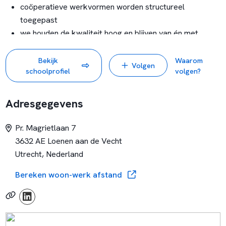
coöperatieve werkvormen worden structureel
toegepast
we houden de kwaliteit hoog en blijven van én met
elkaar leren
de relatie met ouders is voor ons van onschatbare
Bekijk
Waarom
Volgen
schoolprofiel
volgen?
waarde
een school waar Engels wordt gegeven aan groep 1
t/m 8
Adresgegevens
Pr. Magrietlaan 7
3632 AE Loenen aan de Vecht
Utrecht, Nederland
Bereken woon-werk afstand