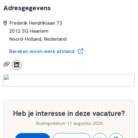
Onze leerlingen zijn aangewezen op een school met een
Adresgegevens
overwegend orthopedagogische en orthodidactische
benadering in cobinatie met revaliditatie en zorg. De
Frederik Hendriklaan 73
leerlingen die wij onderwijzen hebben één of meer van de
2012 SG Haarlem
volgende eigenschappen:
Noord-Holland, Nederland
Bereken woon-werk afstand
Heb je interesse in deze vacature?
Sluitingsdatum
:
11 augustus 2026