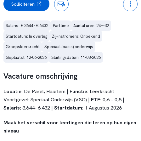
Solliciteren
Salaris:  € 3644 - € 6432
Parttime
Aantal uren: 24---32
Startdatum: In overleg
Zij-instromers: Onbekend
Groepsleerkracht
Speciaal (basis) onderwijs
Geplaatst: 12-06-2026
Sluitingsdatum: 11-08-2026
Vacature omschrijving
Locatie:
De Parel, Haarlem |
Functie:
Leerkracht
Voortgezet Speciaal Onderwijs (VSO) |
FTE:
0,6 – 0,8 |
Salaris:
3.644- 6.432 |
Startdatum:
1 Augustus 2026
Maak het verschil voor leerlingen die leren op hun eigen
niveau