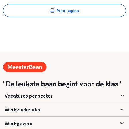
Print pagina
"De leukste baan begint voor de klas"
Vacatures per sector
Werkzoekenden
Basisonderwijs
Werkgevers
Speciaal (basis) onderwijs
Aanmelden