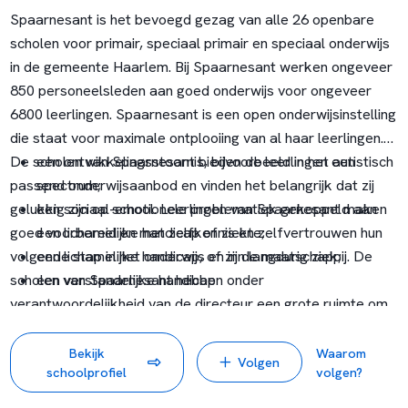
Spaarnesant is het bevoegd gezag van alle 26 openbare
scholen voor primair, speciaal primair en speciaal onderwijs
in de gemeente Haarlem. Bij Spaarnesant werken ongeveer
850 personeelsleden aan goed onderwijs voor ongeveer
6800 leerlingen. Spaarnesant is een open onderwijsinstelling
die staat voor maximale ontplooiing van al haar leerlingen.
De scholen van Spaarnesant bieden de leerlingen een
een ontwikkelingsstoornis, bijvoorbeeld in het autistisch
passend onderwijsaanbod en vinden het belangrijk dat zij
spectrum;
gelukkig zijn op school. Leerlingen van Spaarnesant maken
een sociaal-emotionele problematiek gekoppeld aan
goed voorbereid en met zelfkennis en zelfvertrouwen hun
een lichamelijke handicap of ziekte;
volgende stap in het onderwijs en in de maatschappij. De
een lichamelijke handicap, of zijn langdurig ziek;
scholen van Spaarnesant hebben onder
een verstandelijke handicap
verantwoordelijkheid van de directeur een grote ruimte om
zelf invulling te geven aan goed onderwijs en een eigen
onderwijsprofiel in relatie tot de omgeving.
Bekijk
Waarom
Volgen
schoolprofiel
volgen?
Kinderen met een zorgvraag zijn welkom op De Parel