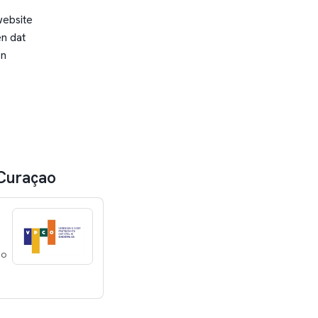
website
n dat
en
 Curaçao
ao