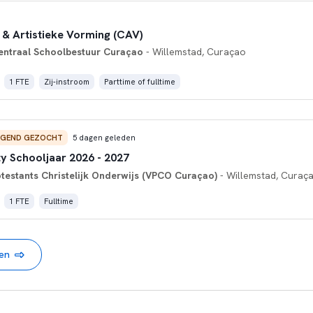
 & Artistieke Vorming (CAV)
entraal Schoolbestuur Curaçao
- Willemstad, Curaçao
1 FTE
Zij-instroom
Parttime of fulltime
NGEND GEZOCHT
5 dagen geleden
ty Schooljaar 2026 - 2027
otestants Christelijk Onderwijs (VPCO Curaçao)
- Willemstad, Curaç
1 FTE
Fulltime
nen