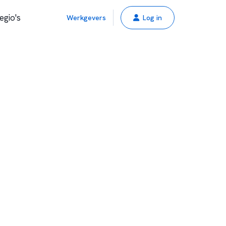
egio's
Werkgevers
Log in