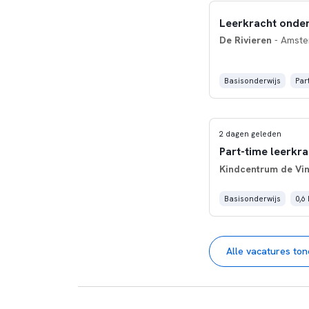
Leerkracht onder
De Rivieren
- Amst
Basisonderwijs
Part
2 dagen geleden
Part-time leerkr
Kindcentrum de Vin
Basisonderwijs
0,6
Alle vacatures to