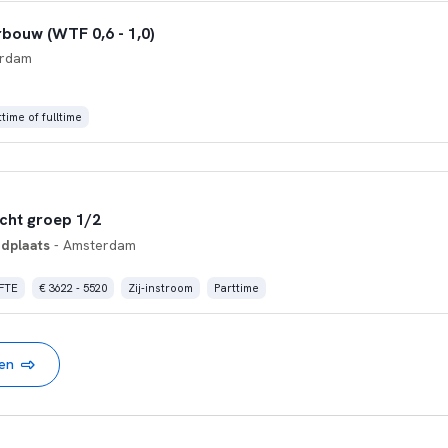
bouw (WTF 0,6 - 1,0)
erdam
time of fulltime
acht groep 1/2
dplaats
- Amsterdam
 FTE
€ 3622 - 5520
Zij-instroom
Parttime
nen