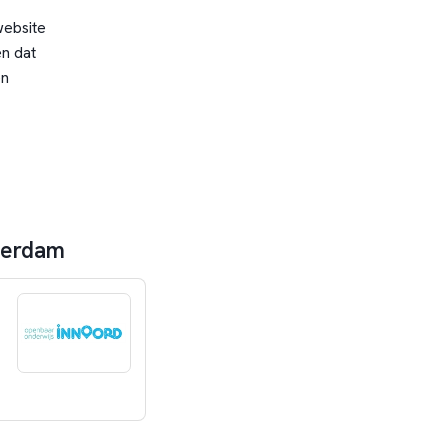
website
n dat
en
sterdam