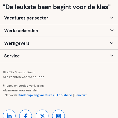
"De leukste baan begint voor de klas"
Vacatures per sector
Werkzoekenden
Basisonderwijs
Werkgevers
Speciaal (basis) onderwijs
Aanmelden
Service
Voortgezet onderwijs
Vacatures
Inloggen
Voortgezet speciaal onderwijs
Scholen
Informatie
Contact
© 2026 MeesterBaan
Alle rechten voorbehouden
Middelbaar beroepsonderwijs
Opleidingen
Tarieven
FAQ
Privacy en cookie verklaring
Algemene voorwaarden
Kinderopvang
Zij-instroom informatie
Registreren
Onderwijs links
Netwerk:
Kinderopvang vacatures
|
Toolshero
|
Educruit
Hoger beroepsonderwijs
Banenmarkten
Referenties
Over ons