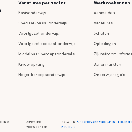
Vacatures per sector
Werkzoekenden
e
Basisonderwijs
Aanmelden
Speciaal (basis) onderwijs
Vacatures
Voortgezet onderwijs
Scholen
Voortgezet speciaal onderwijs
Opleidingen
Middelbaar beroepsonderwijs
Zij-instroom informa
Kinderopvang
Banenmarkten
Hoger beroepsonderwijs
Onderwijsregio's
cookie
|
Algemene
Netwerk:
Kinderopvang vacatures
|
Toolsher
voorwaarden
Educruit