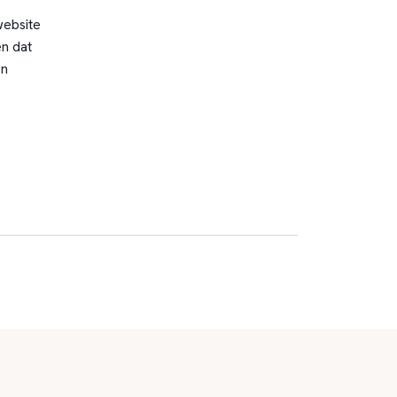
website
n dat
en