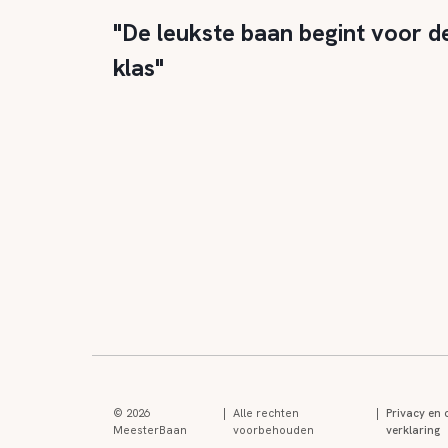
"De leukste baan begint voor d
klas"
© 2026
|
Alle rechten
|
Privacy en 
MeesterBaan
voorbehouden
verklaring