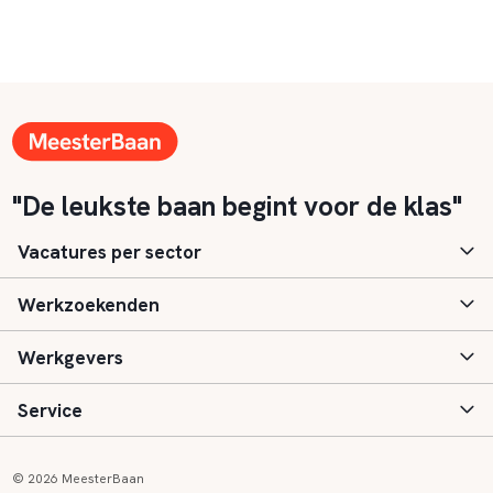
"De leukste baan begint voor de klas"
Vacatures per sector
Werkzoekenden
Basisonderwijs
Werkgevers
Speciaal (basis) onderwijs
Aanmelden
Service
Voortgezet onderwijs
Vacatures
Inloggen
Voortgezet speciaal onderwijs
Scholen
Informatie
Contact
© 2026 MeesterBaan