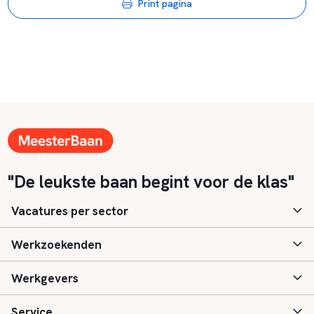
Print pagina
"De leukste baan begint voor de klas"
Vacatures per sector
Werkzoekenden
Basisonderwijs
Werkgevers
Speciaal (basis) onderwijs
Aanmelden
Service
Voortgezet onderwijs
Vacatures
Inloggen