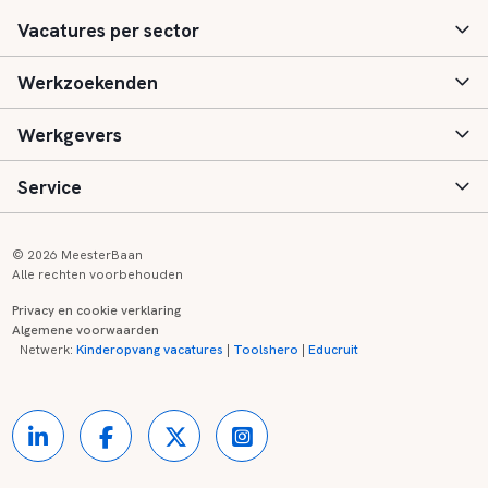
Vacatures per sector
Werkzoekenden
Basisonderwijs
Werkgevers
Speciaal (basis) onderwijs
Aanmelden
Service
Voortgezet onderwijs
Vacatures
Inloggen
Voortgezet speciaal onderwijs
Scholen
Informatie
Contact
© 2026 MeesterBaan
Alle rechten voorbehouden
Middelbaar beroepsonderwijs
Opleidingen
Tarieven
FAQ
Privacy en cookie verklaring
Algemene voorwaarden
Kinderopvang
Zij-instroom informatie
Registreren
Onderwijs links
Netwerk:
Kinderopvang vacatures
|
Toolshero
|
Educruit
Hoger beroepsonderwijs
Banenmarkten
Referenties
Over ons
Onderwijsregio's
Contact
Partners