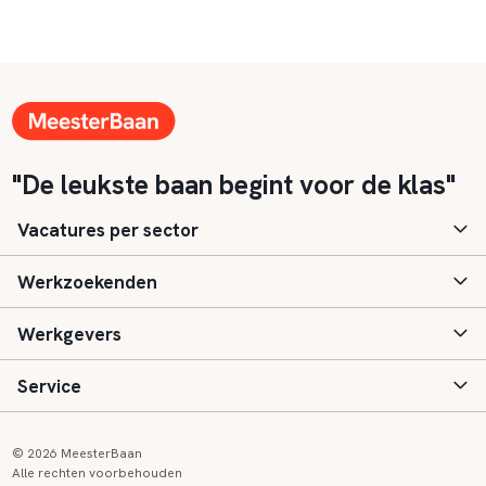
"De leukste baan begint voor de klas"
Vacatures per sector
Werkzoekenden
Basisonderwijs
Werkgevers
Speciaal (basis) onderwijs
Aanmelden
Service
Voortgezet onderwijs
Vacatures
Inloggen
Voortgezet speciaal onderwijs
Scholen
Informatie
Contact
© 2026 MeesterBaan
Alle rechten voorbehouden