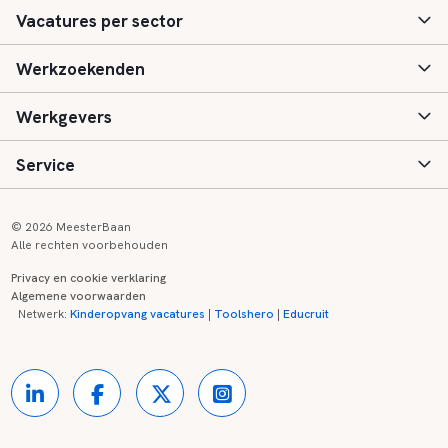
Vacatures per sector
Werkzoekenden
Basisonderwijs
Werkgevers
Speciaal (basis) onderwijs
Aanmelden
Service
Voortgezet onderwijs
Vacatures
Inloggen
Voortgezet speciaal onderwijs
Scholen
Informatie
Contact
© 2026 MeesterBaan
Alle rechten voorbehouden
Middelbaar beroepsonderwijs
Opleidingen
Tarieven
FAQ
Privacy en cookie verklaring
Algemene voorwaarden
Kinderopvang
Zij-instroom informatie
Registreren
Onderwijs links
Netwerk:
Kinderopvang vacatures
|
Toolshero
|
Educruit
Hoger beroepsonderwijs
Banenmarkten
Referenties
Over ons
Onderwijsregio's
Contact
Partners