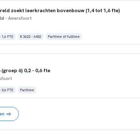
eld zoekt leerkrachten bovenbouw (1,4 tot 1,6 fte)
ld
- Amersfoort
- 1,6 FTE
€ 3622 - 6432
Parttime of fulltime
(groep 6) 0,2 - 0,6 fte
sfoort
- 0,6 FTE
Parttime
nen