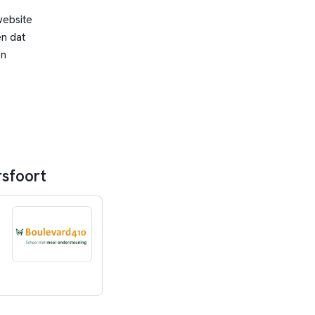
website
n dat
en
rsfoort