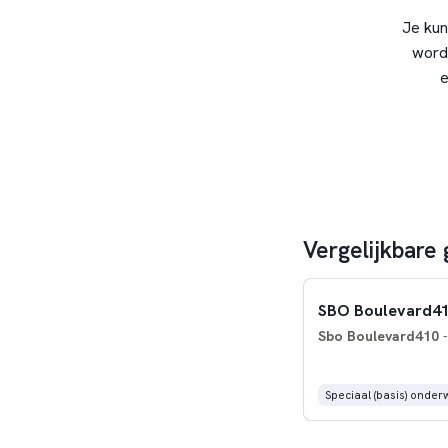
Je kun
word
e
Vergelijkbare
SBO Boulevard410
Sbo Boulevard410
-
Speciaal (basis) onderw