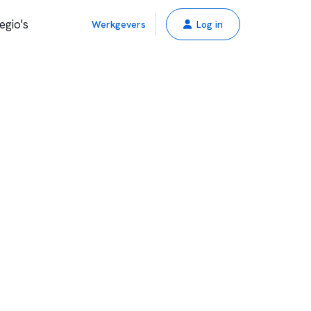
egio's
Werkgevers
Log in