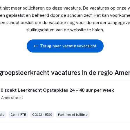
t niet meer solliciteren op deze vacature. De vacatures op onze 
en geplaatst en beheerd door de scholen zelf. Het kan voorkome
en school besluit om de vacature nog voor de eerder aangegev
sluitingsdatum van de website te halen.
Terug naar vacatureoverzicht
 groepsleerkracht vacatures in de regio Ame
 zoekt Leerkracht Opstapklas 24 – 40 uur per week
 Amersfoort
ijs
0,6 - 1 FTE
€ 3622 - 5520
Parttime of fulltime