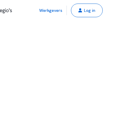
egio's
Werkgevers
Log in