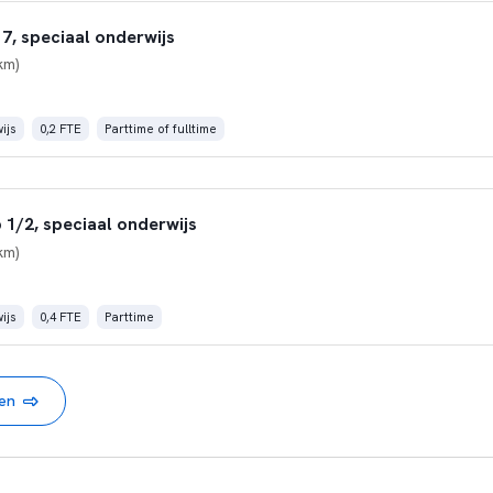
7, speciaal onderwijs
km)
ijs
0,2 FTE
Parttime of fulltime
 1/2, speciaal onderwijs
km)
ijs
0,4 FTE
Parttime
nen