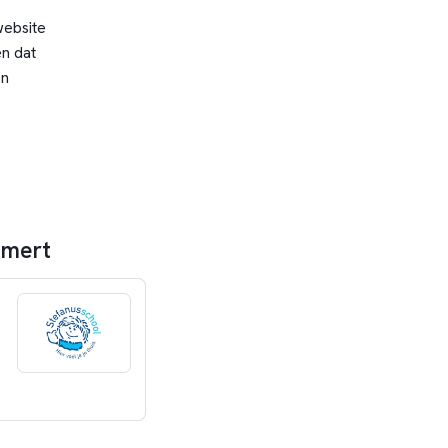
website
n dat
en
emert