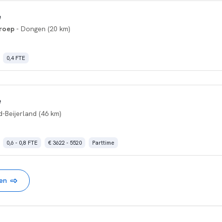
e
roep
- Dongen (20 km)
0,4 FTE
e
-Beijerland (46 km)
0,6 - 0,8 FTE
€ 3622 - 5520
Parttime
nen