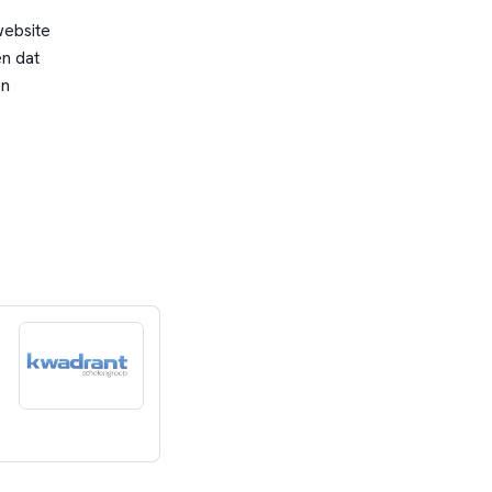
website
n dat
en