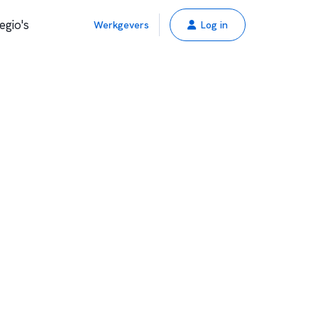
egio's
Werkgevers
Log in