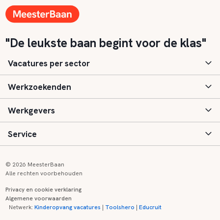
"De leukste baan begint voor de klas"
Vacatures per sector
Werkzoekenden
Basisonderwijs
Werkgevers
Speciaal (basis) onderwijs
Aanmelden
Service
Voortgezet onderwijs
Vacatures
Inloggen
Voortgezet speciaal onderwijs
Scholen
Informatie
Contact
© 2026 MeesterBaan
Alle rechten voorbehouden
Middelbaar beroepsonderwijs
Opleidingen
Tarieven
FAQ
Privacy en cookie verklaring
Algemene voorwaarden
Kinderopvang
Zij-instroom informatie
Registreren
Onderwijs links
Netwerk:
Kinderopvang vacatures
|
Toolshero
|
Educruit