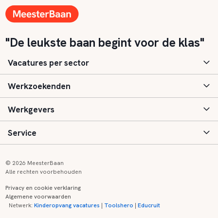
"De leukste baan begint voor de klas"
Vacatures per sector
Werkzoekenden
Basisonderwijs
Werkgevers
Speciaal (basis) onderwijs
Aanmelden
Service
Voortgezet onderwijs
Vacatures
Inloggen
Voortgezet speciaal onderwijs
Scholen
Informatie
Contact
© 2026 MeesterBaan
Alle rechten voorbehouden
Middelbaar beroepsonderwijs
Opleidingen
Tarieven
FAQ
Privacy en cookie verklaring
Algemene voorwaarden
Kinderopvang
Zij-instroom informatie
Registreren
Onderwijs links
Netwerk:
Kinderopvang vacatures
|
Toolshero
|
Educruit