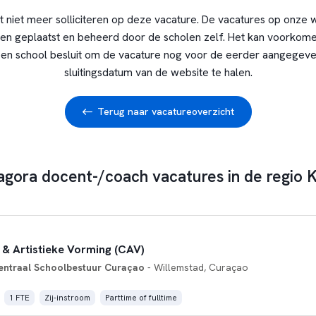
t niet meer solliciteren op deze vacature. De vacatures op onze 
en geplaatst en beheerd door de scholen zelf. Het kan voorkome
en school besluit om de vacature nog voor de eerder aangegev
sluitingsdatum van de website te halen.
Terug naar vacatureoverzicht
agora docent-/coach vacatures in de regio K
 & Artistieke Vorming (CAV)
entraal Schoolbestuur Curaçao
- Willemstad, Curaçao
1 FTE
Zij-instroom
Parttime of fulltime