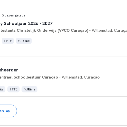
3 dagen geleden
ty Schooljaar 2026 - 2027
otestants Christelijk Onderwijs (VPCO Curaçao)
- Willemstad, Curaç
1 FTE
Fulltime
eheerder
entraal Schoolbestuur Curaçao
- Willemstad, Curaçao
js
1 FTE
Fulltime
nen