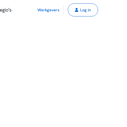
egio's
Werkgevers
Log in