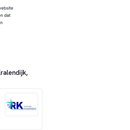
website
n dat
en
ralendijk,