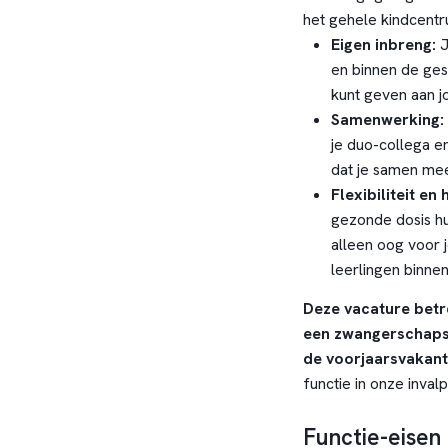
het gehele kindcentru
Eigen inbreng:
J
en binnen de ges
kunt geven aan jou
Samenwerking:
je duo-collega en
dat je samen mee
Flexibiliteit en
gezonde dosis hum
alleen oog voor 
leerlingen binne
Deze vacature betre
een zwangerschapsv
de voorjaarsvakant
functie in onze invalp
Functie-eisen