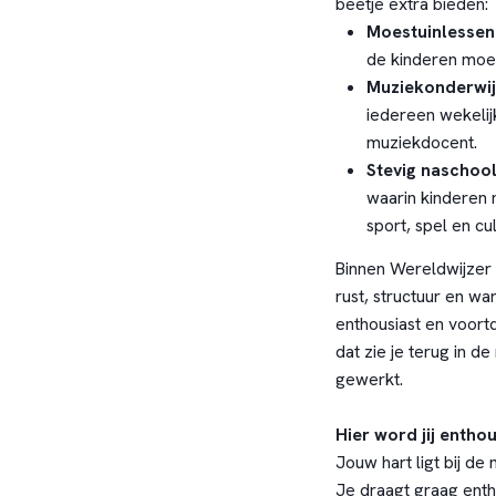
beetje extra bieden:
Moestuinlessen
de kinderen moes
Muziekonderwij
iedereen wekelij
muziekdocent.
Stevig nascho
waarin kinderen 
sport, spel en cul
Binnen Wereldwijzer 
rust, structuur en wa
enthousiast en voortd
dat zie je terug in d
gewerkt.
Hier word jij enthou
Jouw hart ligt bij de
Je draagt graag entho