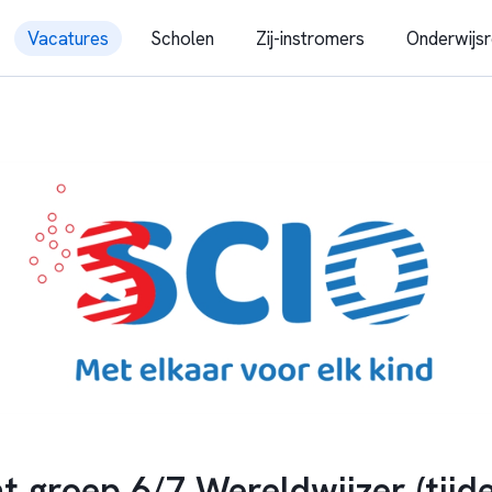
Vacatures
Scholen
Zij-instromers
Onderwijsr
 groep 6/7 Wereldwijzer (tijdel