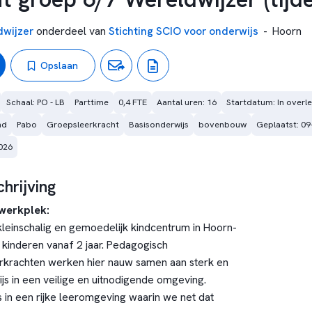
wijzer
onderdeel van
Stichting SCIO voor onderwijs
-
Hoorn
Opslaan
Schaal: PO - LB
Parttime
0,4 FTE
Aantal uren: 16
Startdatum: In overl
nd
Pabo
Groepsleerkracht
Basisonderwijs
bovenbouw
Geplaatst: 09
026
hrijving
werkplek:
kleinschalig en gemoedelijk kindcentrum in Hoorn-
kinderen vanaf 2 jaar. Pedagogisch
krachten werken hier nauw samen aan sterk en
js in een veilige en uitnodigende omgeving.
s in een rijke leeromgeving waarin we net dat