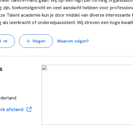
meer hand-in-hand gaan. Wij zijn een high performing organisation
 zijn, toekomstgericht en veel aandacht hebben voor professiona
e Talent academie kun je door middel van diverse interessante 
 als leerkracht of onderwijsassistent. Wij streven een hoge kwalit
optimale kansen krijgen.
l
Volgen
Waarom volgen?
s
ederland
rk afstand