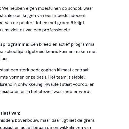
:
We hebben eigen moestuinen op school, waar
tuinlessen krijgen van een moestuindocent.
s:
Van de peuters tot en met groep 8 krijgt
ks muziekles van een professionele
olsprogramma:
Een breed en actief programma
na schooltijd uitgebreid kennis kunnen maken met
tuur.
staat een sterk pedagogisch klimaat centraal:
rmte vormen onze basis. Het team is stabiel,
urend in ontwikkeling. Kwaliteit staat voorop, en
e resultaten en in het plezier waarmee er wordt
siast van:
 midden/bovenbouw, maar daar ligt niet de grens.
usiast en actief bij aan de ontwikkelingen van