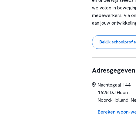
en onderwijs steeds 
we volop in beweging
medewerkers. Via onz
aan jouw ontwikkeling
waarin alle kinderen 
Bekijk schoolprofie
Adresgegeven
Nachtegaal 144
1628 DJ Hoorn
Noord-Holland, N
Bereken woon-we