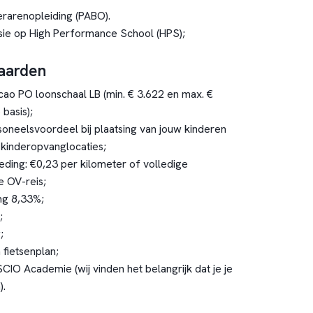
rarenopleiding (PABO).
visie op High Performance School (HPS);
aarden
cao PO loonschaal LB (min. € 3.622 en max. €
 basis);
oneelsvoordeel bij plaatsing van jouw kinderen
kinderopvanglocaties;
ding: €0,23 per kilometer of volledige
e OV-reis;
ing 8,33%;
;
;
 fietsenplan;
CIO Academie (wij vinden het belangrijk dat je je
).