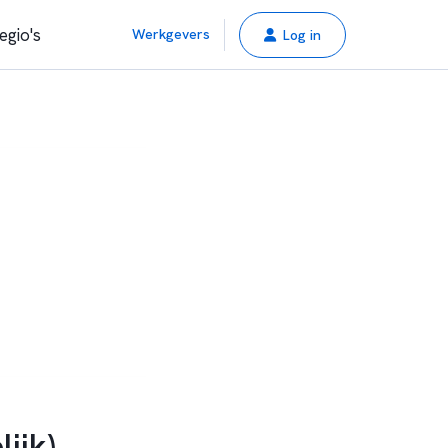
egio's
Werkgevers
Log in
ijk)