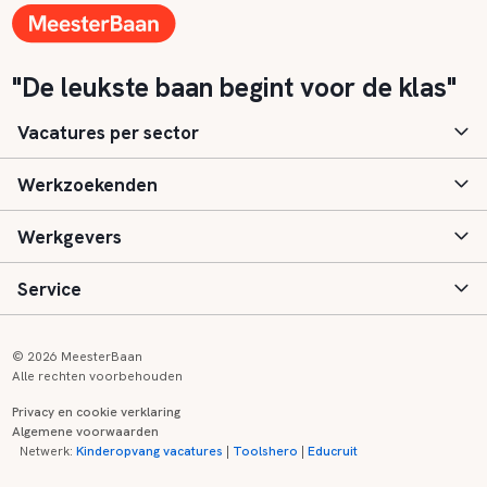
"De leukste baan begint voor de klas"
Vacatures per sector
Werkzoekenden
Basisonderwijs
Werkgevers
Speciaal (basis) onderwijs
Aanmelden
Service
Voortgezet onderwijs
Vacatures
Inloggen
Voortgezet speciaal onderwijs
Scholen
Informatie
Contact
© 2026 MeesterBaan
Alle rechten voorbehouden
Middelbaar beroepsonderwijs
Opleidingen
Tarieven
FAQ
Privacy en cookie verklaring
Algemene voorwaarden
Kinderopvang
Zij-instroom informatie
Registreren
Onderwijs links
Netwerk:
Kinderopvang vacatures
|
Toolshero
|
Educruit