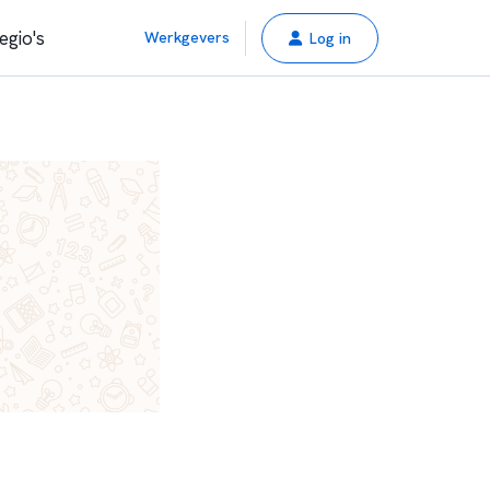
egio's
Werkgevers
Log in