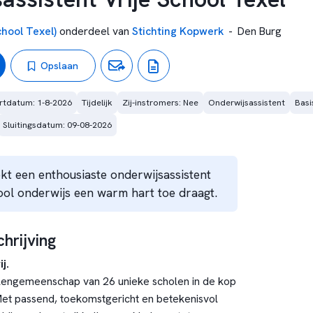
chool Texel)
onderdeel van
Stichting Kopwerk
-
Den Burg
Opslaan
rtdatum: 1-8-2026
Tijdelijk
Zij-instromers: Nee
Onderwijsassistent
Basi
Sluitingsdatum: 09-08-2026
ekt een enthousiaste onderwijsassistent
hool onderwijs een warm hart toe draagt.
hrijving
j.
lengemeenschap van 26 unieke scholen in de kop
et passend, toekomstgericht en betekenisvol