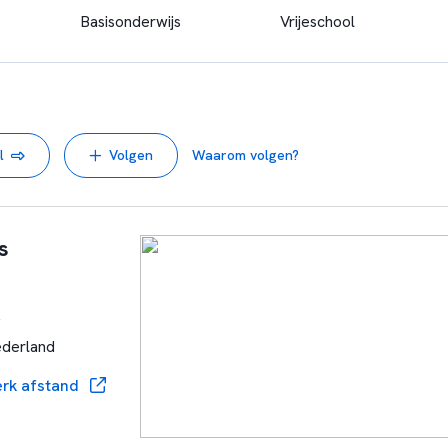
Basisonderwijs
Vrijeschool
l
Volgen
Waarom volgen?
s
g
ederland
rk afstand