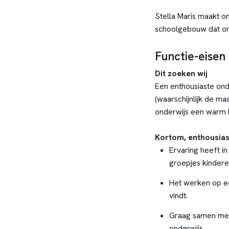
Stella Maris maakt o
schoolgebouw dat ond
Functie-eisen
Dit zoeken wij
Een enthousiaste ond
(waarschijnlijk de m
onderwijs een warm 
Kortom, enthousiast
Ervaring heeft in
groepjes kinder
Het werken op e
vindt.
Graag samen met c
onderwijs.