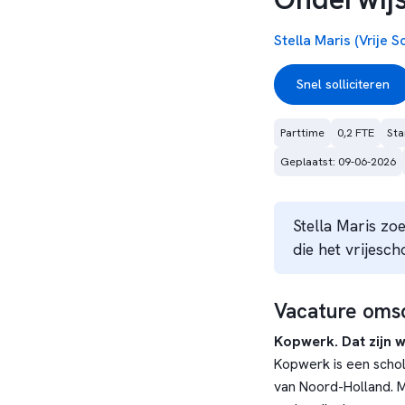
Stella Maris (Vrije S
Snel solliciteren
Parttime
0,2 FTE
Sta
Geplaatst: 09-06-2026
Stella Maris zo
die het vrijesc
Vacature omsc
Kopwerk. Dat zijn wi
Kopwerk is een scho
van Noord-Holland. M