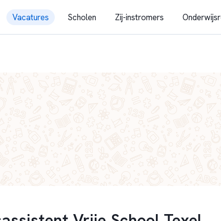
Vacatures
Scholen
Zij-instromers
Onderwijsr
assistent Vrije School Texel