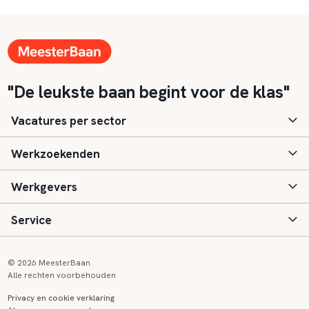
"De leukste baan begint voor de klas"
Vacatures per sector
Werkzoekenden
Basisonderwijs
Werkgevers
Speciaal (basis) onderwijs
Aanmelden
Service
Voortgezet onderwijs
Vacatures
Inloggen
Voortgezet speciaal onderwijs
Scholen
Informatie
Contact
© 2026 MeesterBaan
Alle rechten voorbehouden
Middelbaar beroepsonderwijs
Opleidingen
Tarieven
FAQ
Privacy en cookie verklaring