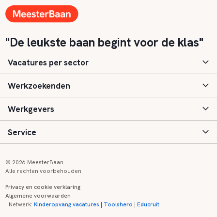
"De leukste baan begint voor de klas"
Vacatures per sector
Werkzoekenden
Basisonderwijs
Werkgevers
Speciaal (basis) onderwijs
Aanmelden
Service
Voortgezet onderwijs
Vacatures
Inloggen
Voortgezet speciaal onderwijs
Scholen
Informatie
Contact
© 2026 MeesterBaan
Alle rechten voorbehouden
Middelbaar beroepsonderwijs
Opleidingen
Tarieven
FAQ
Privacy en cookie verklaring
Algemene voorwaarden
Kinderopvang
Zij-instroom informatie
Registreren
Onderwijs links
Netwerk:
Kinderopvang vacatures
|
Toolshero
|
Educruit