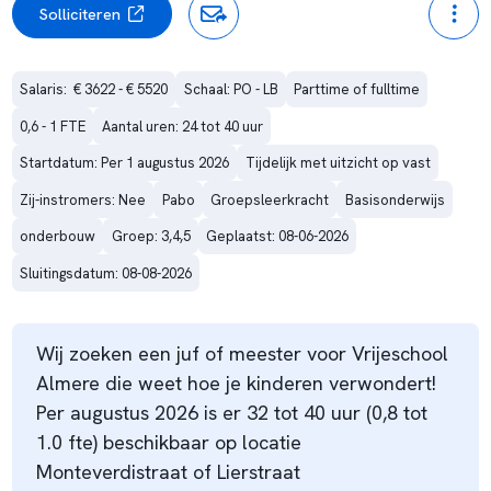
Solliciteren
Salaris:  € 3622 - € 5520
Schaal: PO - LB
Parttime of fulltime
0,6 - 1 FTE
Aantal uren: 24 tot 40 uur
Startdatum: Per 1 augustus 2026
Tijdelijk met uitzicht op vast
Zij-instromers: Nee
Pabo
Groepsleerkracht
Basisonderwijs
onderbouw
Groep: 3,4,5
Geplaatst: 08-06-2026
Sluitingsdatum: 08-08-2026
Wij zoeken een juf of meester voor Vrijeschool
Almere die weet hoe je kinderen verwondert!
Per augustus 2026 is er 32 tot 40 uur (0,8 tot
1.0 fte) beschikbaar op locatie
Monteverdistraat of Lierstraat