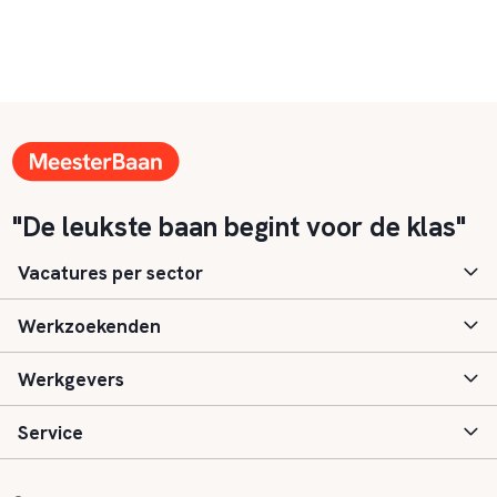
"De leukste baan begint voor de klas"
Vacatures per sector
Werkzoekenden
Basisonderwijs
Werkgevers
Speciaal (basis) onderwijs
Aanmelden
Service
Voortgezet onderwijs
Vacatures
Inloggen
Voortgezet speciaal onderwijs
Scholen
Informatie
Contact