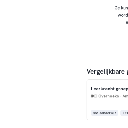
Je kun
word
e
Vergelijkbare
Leerkracht groep
IKC Overhoeks
- Am
Basisonderwijs
1 F