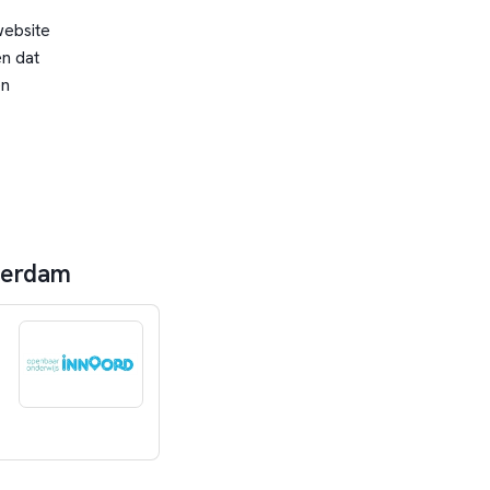
website
n dat
en
sterdam