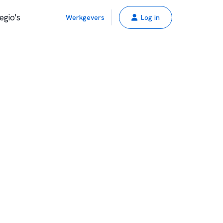
egio's
Werkgevers
Log in