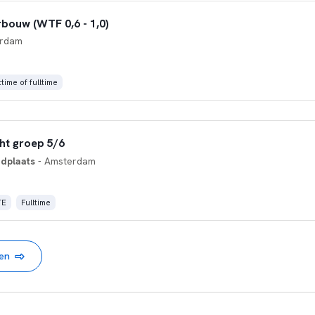
bouw (WTF 0,6 - 1,0)
erdam
time of fulltime
ht groep 5/6
dplaats
- Amsterdam
TE
Fulltime
nen