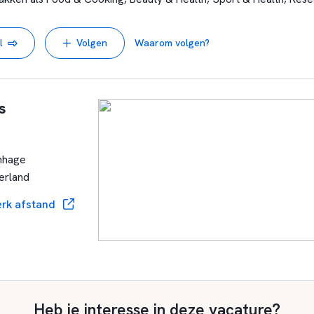
ion en Business & Technology.
In de bovenbouw kies je vervolgens 
en en Zorg & Welzijn, twee sectoren waarin steeds meer onde
l
Volgen
Waarom volgen?
t er binnen die sector nodig is om later succesvol te ondernemen. 
rnemerschap, kom je vanaf de derde klas een paar dagen per wee
 In jaar 3 en 4 werk je samen met Haagse ondernemers en kan je 
van de rit zijn onze leerlingen positieve, ambitieuze mensen die s
s
aanpakken. Alles waar de wereld vandaag zo’n behoefte aan heeft
 plezier en profijt van zullen hebben.
Heldring Business School is
n. En jij misschien ook wel.
Wij zijn een school voor de onder
nhage
erland
rk afstand
Heb je interesse in deze vacature?