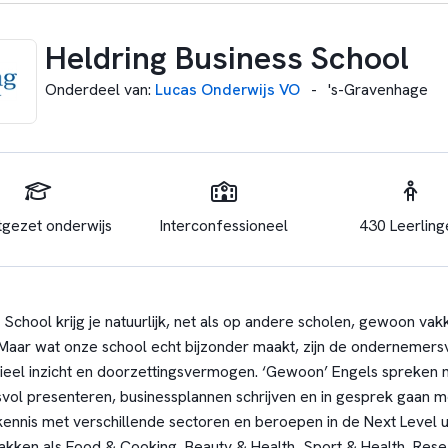
Heldring Business School
Onderdeel van
:
Lucas Onderwijs VO
-
's-Gravenhage
tgezet onderwijs
Interconfessioneel
430 Leerling
School krijg je natuurlijk, net als op andere scholen, gewoon vak
Maar wat onze school echt bijzonder maakt, zijn de ondernemersva
rcieel inzicht en doorzettingsvermogen. ‘Gewoon’ Engels spreken
esvol presenteren, businessplannen schrijven en in gesprek gaan m
nnis met verschillende sectoren en beroepen in de Next Level ur
vakken als Food & Cooking, Beauty & Health, Sport & Health, Res