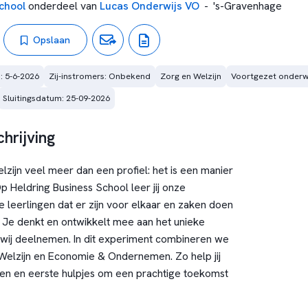
chool
onderdeel van
Lucas Onderwijs VO
-
's-Gravenhage
Opslaan
: 5-6-2026
Zij-instromers: Onbekend
Zorg en Welzijn
Voortgezet onderwi
Sluitingsdatum: 25-09-2026
hrijving
lzijn veel meer dan een profiel: het is een manier
Op Heldring Business School leer jij onze
 leerlingen dat er zijn voor elkaar en zaken doen
Je denkt en ontwikkelt mee aan het unieke
wij deelnemen. In dit experiment combineren we
Welzijn en Economie & Ondernemen. Zo help jij
en en eerste hulpjes om een prachtige toekomst