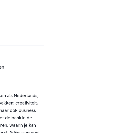
en
ken als Nederlands,
kken: creativiteit,
 maar ook business
et de bank.
In de
en, waarin je kan
earch & Environment,