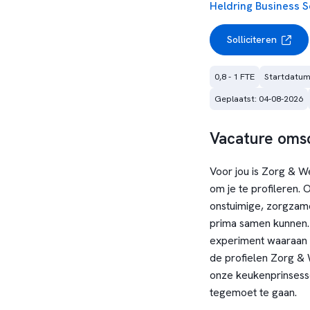
Heldring Business S
Solliciteren
0,8 - 1 FTE
Startdatum
Geplaatst: 04-08-2026
Vacature omsc
Voor jou is Zorg & We
om je te profileren. 
onstuimige, zorgzame
prima samen kunnen. 
experiment waaraan 
de profielen Zorg & 
onze keukenprinsess
tegemoet te gaan.