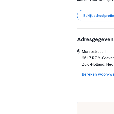
Creativity & Innovat
Economie & Ondernem
Bekijk schoolprofie
zijn. Je leert dan wa
wennen aan het onde
uniform naar school!
praktijk.
Aan het eind 
Adresgegeven
staan en houden van 
de rest van hun leven
Morsestraat 1
Haag op zat te wachte
2517 RZ 's-Grave
Zuid-Holland, Ned
Bereken woon-we