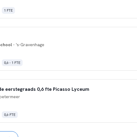
1 FTE
School
- 's-Gravenhage
0,6 - 1 FTE
e eerstegraads 0,6 fte Picasso Lyceum
oetermeer
0,6 FTE