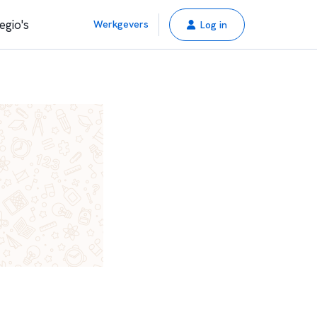
egio's
Werkgevers
Log in