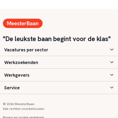
"De leukste baan begint voor de klas"
Vacatures per sector
Werkzoekenden
Basisonderwijs
Werkgevers
Speciaal (basis) onderwijs
Aanmelden
Service
Voortgezet onderwijs
Vacatures
Inloggen
Voortgezet speciaal onderwijs
Scholen
Informatie
Contact
© 2026 MeesterBaan
Alle rechten voorbehouden
Middelbaar beroepsonderwijs
Opleidingen
Tarieven
FAQ
Privacy en cookie verklaring