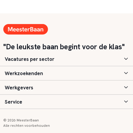
"De leukste baan begint voor de klas"
Vacatures per sector
Werkzoekenden
Basisonderwijs
Werkgevers
Speciaal (basis) onderwijs
Aanmelden
Service
Voortgezet onderwijs
Vacatures
Inloggen
Voortgezet speciaal onderwijs
Scholen
Informatie
Contact
© 2026 MeesterBaan
Alle rechten voorbehouden
Middelbaar beroepsonderwijs
Opleidingen
Tarieven
FAQ