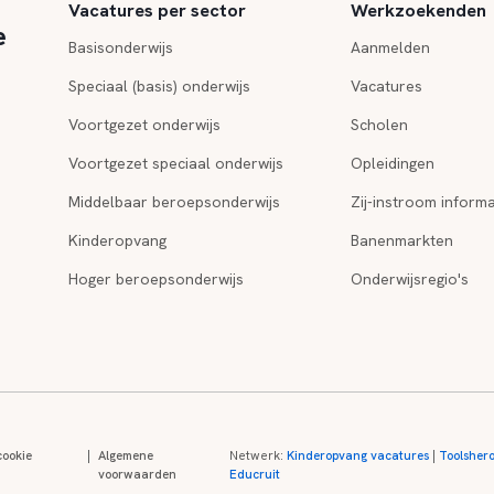
Vacatures per sector
Werkzoekenden
e
Basisonderwijs
Aanmelden
Speciaal (basis) onderwijs
Vacatures
Voortgezet onderwijs
Scholen
Voortgezet speciaal onderwijs
Opleidingen
Middelbaar beroepsonderwijs
Zij-instroom informa
Kinderopvang
Banenmarkten
Hoger beroepsonderwijs
Onderwijsregio's
cookie
|
Algemene
Netwerk:
Kinderopvang vacatures
|
Toolsher
voorwaarden
Educruit