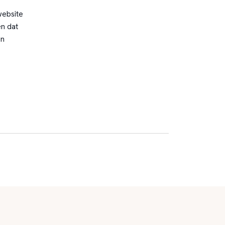
website
n dat
en