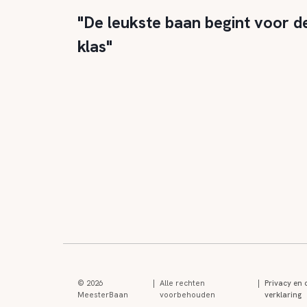
"De leukste baan begint voor d
klas"
© 2026
|
Alle rechten
|
Privacy en 
MeesterBaan
voorbehouden
verklaring