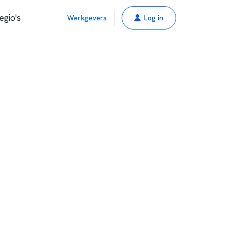
egio's
Werkgevers
Log in