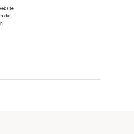
website
n dat
en