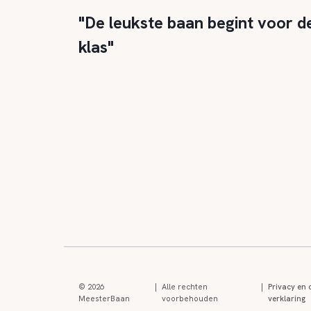
"De leukste baan begint voor d
klas"
© 2026
|
Alle rechten
|
Privacy en 
MeesterBaan
voorbehouden
verklaring