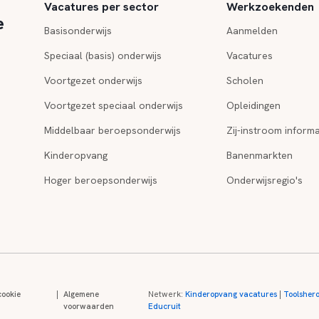
Vacatures per sector
Werkzoekenden
e
Basisonderwijs
Aanmelden
Speciaal (basis) onderwijs
Vacatures
Voortgezet onderwijs
Scholen
Voortgezet speciaal onderwijs
Opleidingen
Middelbaar beroepsonderwijs
Zij-instroom informa
Kinderopvang
Banenmarkten
Hoger beroepsonderwijs
Onderwijsregio's
cookie
|
Algemene
Netwerk:
Kinderopvang vacatures
|
Toolsher
voorwaarden
Educruit