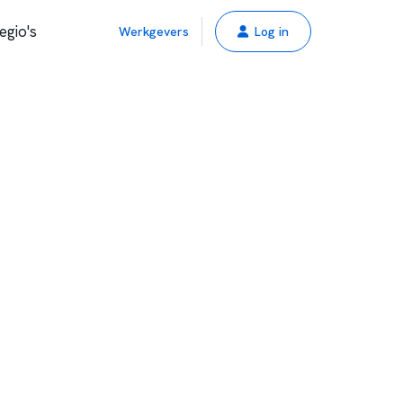
egio's
Werkgevers
Log in