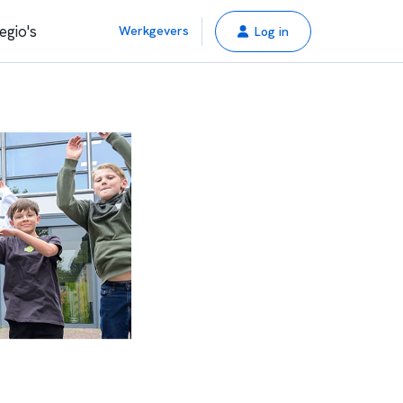
egio's
Werkgevers
Log in