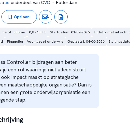
satie
onderdeel van
CVO
-
Rotterdam
Opslaan
time of fulltime
0,8 - 1 FTE
Startdatum: 01-09-2026
Tijdelijk met uitzicht
nd
Financiën
Voortgezet onderwijs
Geplaatst: 04-06-2026
Sluitingsdat
ness Controller bijdragen aan beter
je een rol waarin je niet alleen stuurt
r ook impact maakt op strategische
en maatschappelijke organisatie? Dan is
nnen een grote onderwijsorganisatie een
lgende stap.
hrijving