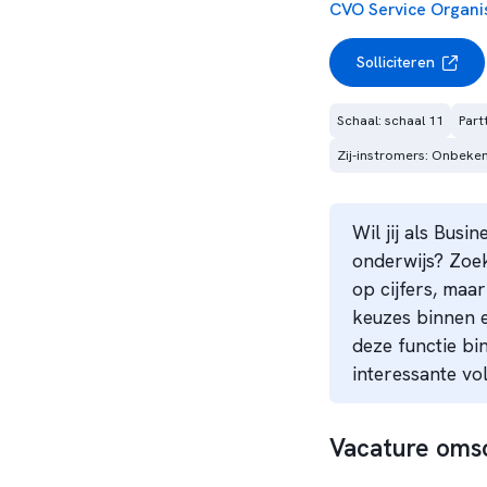
CVO Service Organi
Solliciteren
Schaal: schaal 11
Part
Zij-instromers: Onbeke
Wil jij als Busi
onderwijs? Zoek 
op cijfers, maa
keuzes binnen e
deze functie bi
interessante vo
Vacature omsc