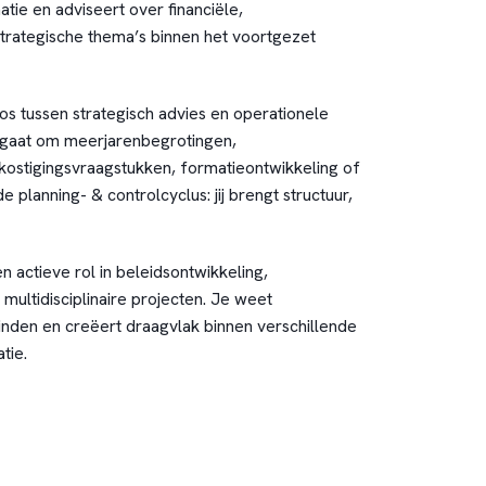
tie en adviseert over financiële,
strategische thema’s binnen het voortgezet
os tussen strategisch advies en operationele
u gaat om meerjarenbegrotingen,
kostigingsvraagstukken, formatieontwikkeling of
e planning- & controlcyclus: jij brengt structuur,
n actieve rol in beleidsontwikkeling,
multidisciplinaire projecten. Je weet
inden en creëert draagvlak binnen verschillende
tie.