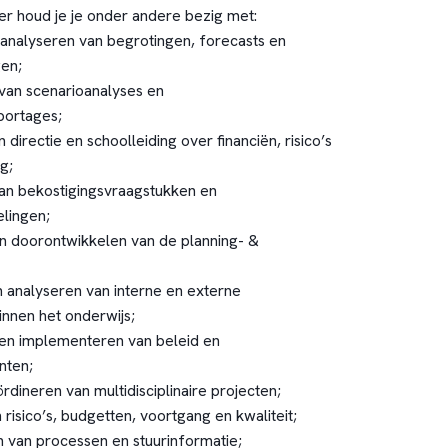
ler houd je je onder andere bezig met:
 analyseren van begrotingen, forecasts en
en;
van scenarioanalyses en
ortages;
 directie en schoolleiding over financiën, risico’s
g;
an bekostigingsvraagstukken en
lingen;
n doorontwikkelen van de planning- &
n analyseren van interne en externe
innen het onderwijs;
en implementeren van beleid en
nten;
rdineren van multidisciplinaire projecten;
isico’s, budgetten, voortgang en kwaliteit;
n van processen en stuurinformatie;