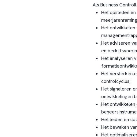
Als Business Control
Het opstellen en
meerjarenraming
Het ontwikkelen 
managementrapp
Het adviseren van
en bedrijfsvoerin
Het analyseren v
formatieontwikke
Het versterken e
controlcyclus;
Het signaleren e
ontwikkelingen b
Het ontwikkelen 
beheersinstrume
Het leiden en coö
Het bewaken van r
Het optimalisere