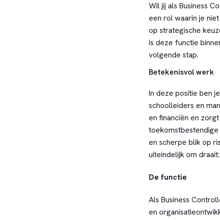
Wil jij als Business 
een rol waarin je nie
op strategische keuz
is deze functie binne
volgende stap.
Betekenisvol werk
In deze positie ben j
schoolleiders en man
en financiën en zorg
toekomstbestendige k
en scherpe blik op ri
uiteindelijk om draai
De functie
Als Business Controll
en organisatieontwik