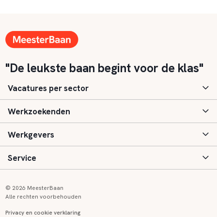
"De leukste baan begint voor de klas"
Vacatures per sector
Werkzoekenden
Basisonderwijs
Werkgevers
Speciaal (basis) onderwijs
Aanmelden
Service
Voortgezet onderwijs
Vacatures
Inloggen
Voortgezet speciaal onderwijs
Scholen
Informatie
Contact
© 2026 MeesterBaan
Alle rechten voorbehouden
Middelbaar beroepsonderwijs
Opleidingen
Tarieven
FAQ
Privacy en cookie verklaring