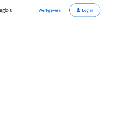
egio's
Werkgevers
Log in