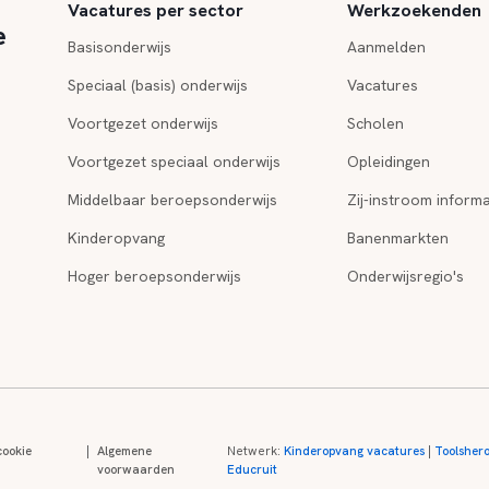
Vacatures per sector
Werkzoekenden
e
Basisonderwijs
Aanmelden
Speciaal (basis) onderwijs
Vacatures
Voortgezet onderwijs
Scholen
Voortgezet speciaal onderwijs
Opleidingen
Middelbaar beroepsonderwijs
Zij-instroom informa
Kinderopvang
Banenmarkten
Hoger beroepsonderwijs
Onderwijsregio's
cookie
|
Algemene
Netwerk:
Kinderopvang vacatures
|
Toolsher
voorwaarden
Educruit