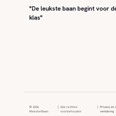
"De leukste baan begint voor d
klas"
© 2026
|
Alle rechten
|
Privacy en 
MeesterBaan
voorbehouden
verklaring