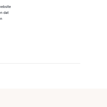
website
n dat
en