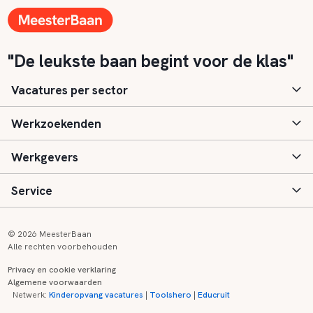
"De leukste baan begint voor de klas"
Vacatures per sector
Werkzoekenden
Basisonderwijs
Werkgevers
Speciaal (basis) onderwijs
Aanmelden
Service
Voortgezet onderwijs
Vacatures
Inloggen
Voortgezet speciaal onderwijs
Scholen
Informatie
Contact
© 2026 MeesterBaan
Alle rechten voorbehouden
Middelbaar beroepsonderwijs
Opleidingen
Tarieven
FAQ
Privacy en cookie verklaring
Algemene voorwaarden
Kinderopvang
Zij-instroom informatie
Registreren
Onderwijs links
Netwerk:
Kinderopvang vacatures
|
Toolshero
|
Educruit