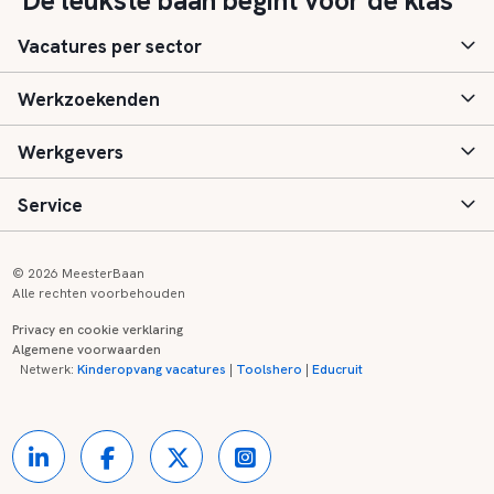
"De leukste baan begint voor de klas"
Vacatures per sector
Werkzoekenden
Basisonderwijs
Werkgevers
Speciaal (basis) onderwijs
Aanmelden
Service
Voortgezet onderwijs
Vacatures
Inloggen
Voortgezet speciaal onderwijs
Scholen
Informatie
Contact
© 2026 MeesterBaan
Alle rechten voorbehouden
Middelbaar beroepsonderwijs
Opleidingen
Tarieven
FAQ
Privacy en cookie verklaring
Algemene voorwaarden
Kinderopvang
Zij-instroom informatie
Registreren
Onderwijs links
Netwerk:
Kinderopvang vacatures
|
Toolshero
|
Educruit
Hoger beroepsonderwijs
Banenmarkten
Referenties
Over ons
Onderwijsregio's
Contact
Partners