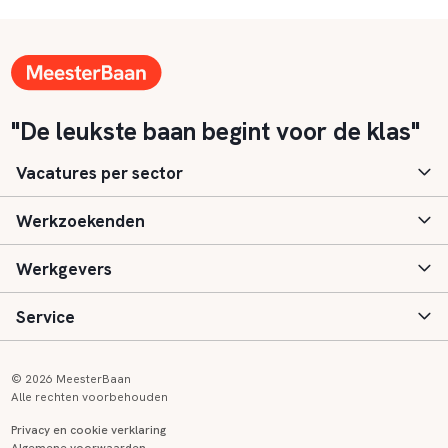
"De leukste baan begint voor de klas"
Vacatures per sector
Werkzoekenden
Basisonderwijs
Werkgevers
Speciaal (basis) onderwijs
Aanmelden
Service
Voortgezet onderwijs
Vacatures
Inloggen
Voortgezet speciaal onderwijs
Scholen
Informatie
Contact
© 2026 MeesterBaan
Alle rechten voorbehouden
Middelbaar beroepsonderwijs
Opleidingen
Tarieven
FAQ
Privacy en cookie verklaring
Algemene voorwaarden