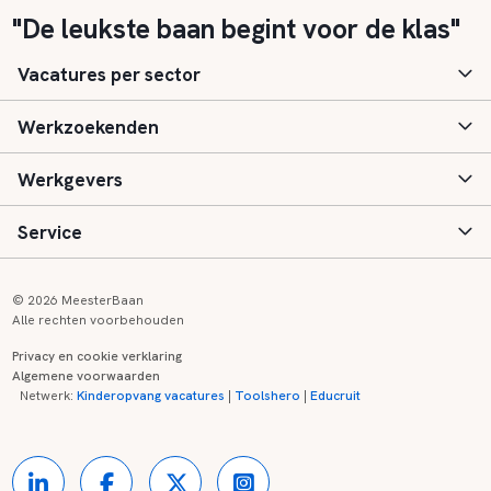
"De leukste baan begint voor de klas"
Vacatures per sector
Werkzoekenden
Basisonderwijs
Werkgevers
Speciaal (basis) onderwijs
Aanmelden
Service
Voortgezet onderwijs
Vacatures
Inloggen
Voortgezet speciaal onderwijs
Scholen
Informatie
Contact
© 2026 MeesterBaan
Alle rechten voorbehouden
Middelbaar beroepsonderwijs
Opleidingen
Tarieven
FAQ
Privacy en cookie verklaring
Algemene voorwaarden
Kinderopvang
Zij-instroom informatie
Registreren
Onderwijs links
Netwerk:
Kinderopvang vacatures
|
Toolshero
|
Educruit
Hoger beroepsonderwijs
Banenmarkten
Referenties
Over ons