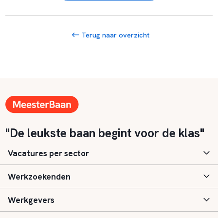
Terug naar overzicht
"De leukste baan begint voor de klas"
Vacatures per sector
Werkzoekenden
Basisonderwijs
Werkgevers
Speciaal (basis) onderwijs
Aanmelden