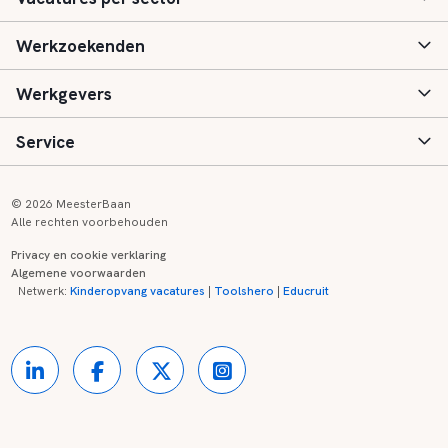
Werkzoekenden
Basisonderwijs
Werkgevers
Speciaal (basis) onderwijs
Aanmelden
Service
Voortgezet onderwijs
Vacatures
Inloggen
Voortgezet speciaal onderwijs
Scholen
Informatie
Contact
© 2026 MeesterBaan
Alle rechten voorbehouden
Middelbaar beroepsonderwijs
Opleidingen
Tarieven
FAQ
Privacy en cookie verklaring
Algemene voorwaarden
Kinderopvang
Zij-instroom informatie
Registreren
Onderwijs links
Netwerk:
Kinderopvang vacatures
|
Toolshero
|
Educruit
Hoger beroepsonderwijs
Banenmarkten
Referenties
Over ons
Onderwijsregio's
Contact
Partners
Kennisbank